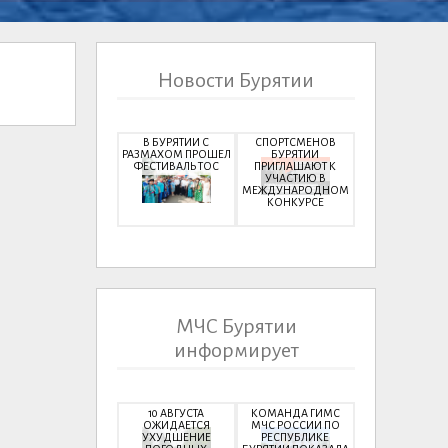
Новости Бурятии
В БУРЯТИИ С
СПОРТСМЕНОВ
РАЗМАХОМ ПРОШЕЛ
БУРЯТИИ
ФЕСТИВАЛЬ ТОС
ПРИГЛАШАЮТ К
УЧАСТИЮ В
МЕЖДУНАРОДНОМ
КОНКУРСЕ
МЧС Бурятии
информирует
10 АВГУСТА
КОМАНДА ГИМС
ОЖИДАЕТСЯ
МЧС РОССИИ ПО
УХУДШЕНИЕ
РЕСПУБЛИКЕ