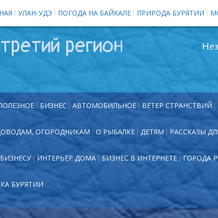
НАЯ
УЛАН-УДЭ
ПОГОДА НА БАЙКАЛЕ
ПРИРОДА БУРЯТИИ
М
третий регион
Нез
ПОЛЕЗНОЕ
БИЗНЕС
АВТОМОБИЛЬНОЕ
ВЕТЕР СТРАНСТВИЙ
ДОВОДАМ, ОГОРОДНИКАМ
О РЫБАЛКЕ
ДЕТЯМ
РАССКАЗЫ ДЛ
БИЗНЕСУ
ИНТЕРЬЕР ДОМА
БИЗНЕС В ИНТЕРНЕТЕ
ГОРОДА 
ЕКА БУРЯТИИ