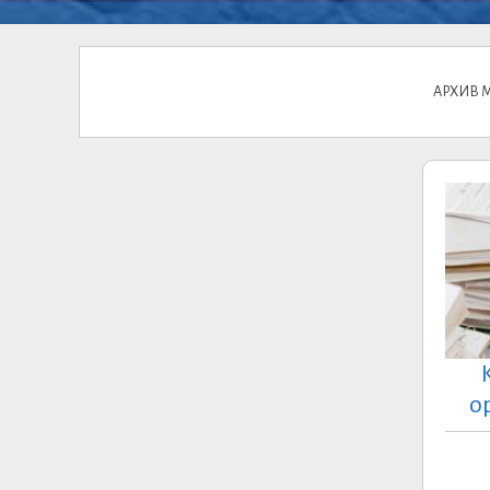
АРХИВ 
о