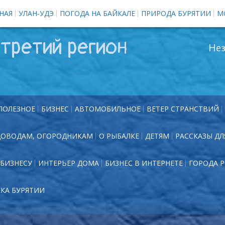
НАЯ
УЛАН-УДЭ
ПОГОДА НА БАЙКАЛЕ
ПРИРОДА БУРЯТИИ
М
третий регион
Нез
ПОЛЕЗНОЕ
БИЗНЕС
АВТОМОБИЛЬНОЕ
ВЕТЕР СТРАНСТВИЙ
ДОВОДАМ, ОГОРОДНИКАМ
О РЫБАЛКЕ
ДЕТЯМ
РАССКАЗЫ ДЛ
БИЗНЕСУ
ИНТЕРЬЕР ДОМА
БИЗНЕС В ИНТЕРНЕТЕ
ГОРОДА 
ЕКА БУРЯТИИ