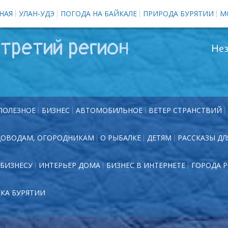
НАЯ
УЛАН-УДЭ
ПОГОДА НА БАЙКАЛЕ
ПРИРОДА БУРЯТИИ
М
третий регион
Нез
ПОЛЕЗНОЕ
БИЗНЕС
АВТОМОБИЛЬНОЕ
ВЕТЕР СТРАНСТВИЙ
ДОВОДАМ, ОГОРОДНИКАМ
О РЫБАЛКЕ
ДЕТЯМ
РАССКАЗЫ ДЛ
БИЗНЕСУ
ИНТЕРЬЕР ДОМА
БИЗНЕС В ИНТЕРНЕТЕ
ГОРОДА 
ЕКА БУРЯТИИ