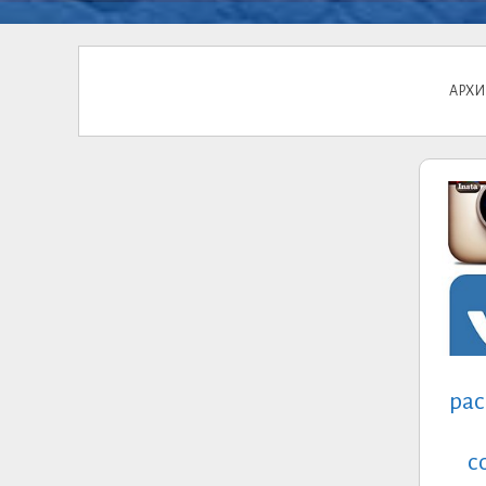
АРХИ
рас
с