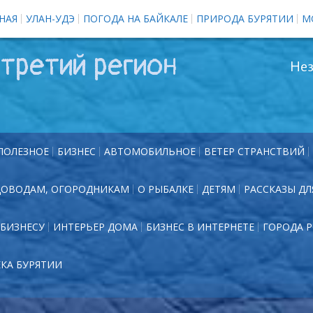
НАЯ
УЛАН-УДЭ
ПОГОДА НА БАЙКАЛЕ
ПРИРОДА БУРЯТИИ
М
третий регион
Нез
ПОЛЕЗНОЕ
БИЗНЕС
АВТОМОБИЛЬНОЕ
ВЕТЕР СТРАНСТВИЙ
ДОВОДАМ, ОГОРОДНИКАМ
О РЫБАЛКЕ
ДЕТЯМ
РАССКАЗЫ ДЛ
БИЗНЕСУ
ИНТЕРЬЕР ДОМА
БИЗНЕС В ИНТЕРНЕТЕ
ГОРОДА 
ЕКА БУРЯТИИ