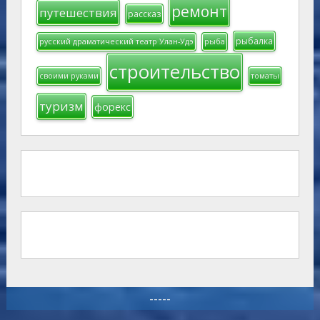
ремонт
путешествия
рассказ
рыбалка
русский драматический театр Улан-Удэ
рыба
строительство
своими руками
томаты
туризм
форекс
-----