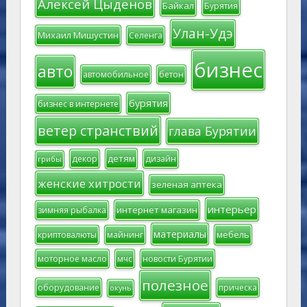
Алексей Цыденов
Байкал
Бурятия
Улан-Удэ
Михаил Мишустин
Селенга
бизнес
авто
автомобильное
бетон
бурятия
бизнес в интернете
ветер странствий
глава Бурятии
детям
декор
дизайн
грибы
женские хитрости
зеленая аптека
интерьер
интернет магазин
зимняя рыбалка
материалы
мебель
криптовалюты
майнинг
моторное масло
мчс
новости Бурятии
полезное
оборудование
прическа
окунь