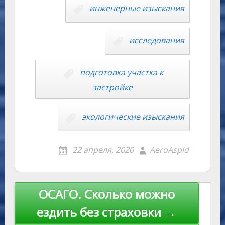
kl
er
u
a
A
e
u
e
l
y
инженерные изыскания
as
r
m
p
st
Li
s
n
p
n
исследования
ni
al
k
ki
подготовка участка к
застройке
экологические изыскания
22 апреля, 2020
AeroAspid
Навигация
ОСАГО. Сколько можно
по
ездить без страховки →
записям