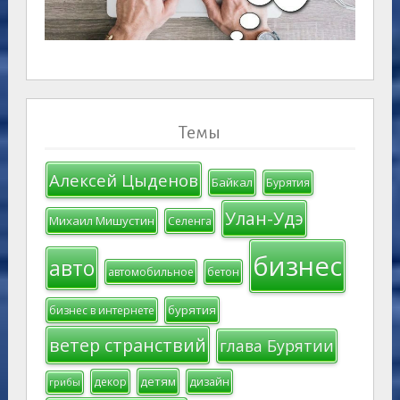
Темы
Алексей Цыденов
Байкал
Бурятия
Улан-Удэ
Михаил Мишустин
Селенга
бизнес
авто
автомобильное
бетон
бурятия
бизнес в интернете
ветер странствий
глава Бурятии
детям
декор
дизайн
грибы