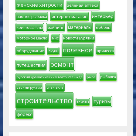
женские хитрости
зеленая аптека
интерьер
интернет магазин
зимняя рыбалка
материалы
мебель
криптовалюты
майнинг
моторное масло
мчс
новости Бурятии
полезное
оборудование
прическа
окунь
ремонт
путешествия
рыбалка
русский драматический театр Улан-Удэ
рыба
своими руками
спектакль
строительство
туризм
томаты
форекс