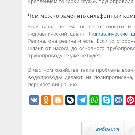
креплением то сроки службы трубопровода у
Чем можно заменить сильфонный ком
Если ваша система не несет кипяток и
гидравлический шланг.
Гидравлические ш
Резина, она резина и есть. Если со сторо
шланг от насоса до основного трубопров
трубопроводу ее уже не будет.
В частном хозяйстве такие проблемы возн
водопроводы делают из полипропилена, 
передает вибрацию.
V
O
Bl
Li
T
W
S
M
K
d
o
v
el
h
k
ai
n
g
eJ
e
at
y
l.
o
g
o
gr
s
p
R
вибрация