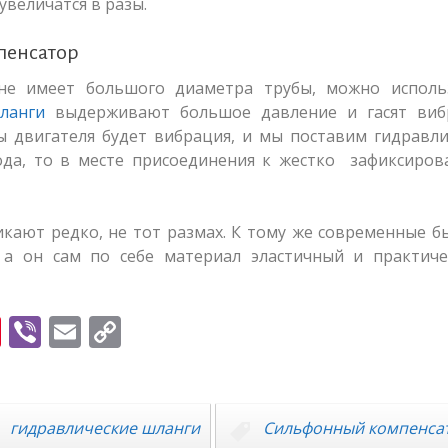
величатся в разы.
пенсатор
 не имеет большого диаметра трубы, можно исполь
ланги
выдерживают большое давление и гасят виб
ны двигателя будет вибрация, и мы поставим гидравл
ода, то в месте присоединения к жестко зафиксиров
икают редко, не тот размах. К тому же современные 
а он сам по себе материал эластичный и практиче
Pi
Vi
E
C
nt
b
m
o
er
er
ai
p
e
l
y
гидравлические шланги
Сильфонный компенса