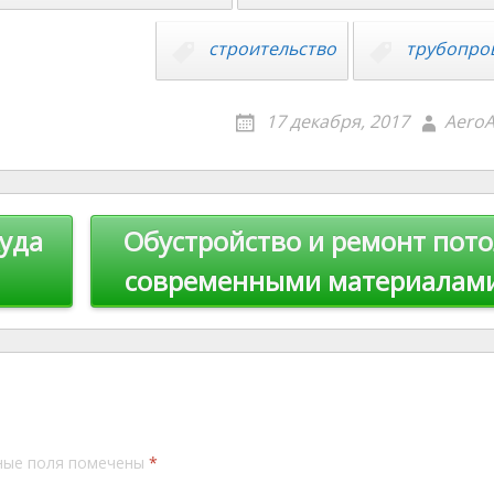
st
Li
n
строительство
трубопро
k
17 декабря, 2017
AeroA
куда
Обустройство и ремонт пото
современными материалам
ные поля помечены
*