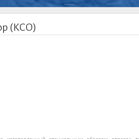
-------
р (КСО)