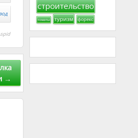
строительство
вод
туризм
форекс
томаты
spid
лка
и →