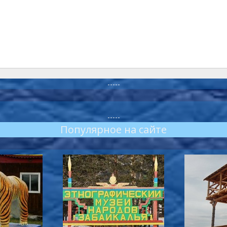
-----
-----
Популярное на сайте