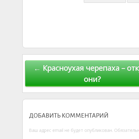
kl
er
u
a
A
e
u
as
r
m
p
s
n
p
ni
al
ki
Навигация
← Красноухая черепаха – от
по
они?
записям
ДОБАВИТЬ КОММЕНТАРИЙ
Ваш адрес email не будет опубликован.
Обязатель