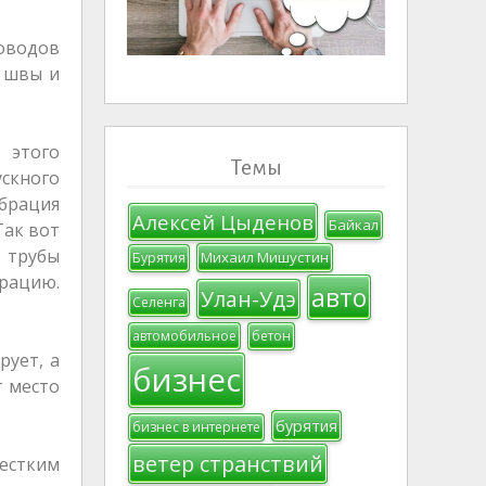
роводов
е швы и
 этого
Темы
ускного
ибрация
Алексей Цыденов
Байкал
Так вот
 трубы
Михаил Мишустин
Бурятия
брацию.
авто
Улан-Удэ
Селенга
автомобильное
бетон
рует, а
бизнес
т место
бурятия
бизнес в интернете
ветер странствий
естким