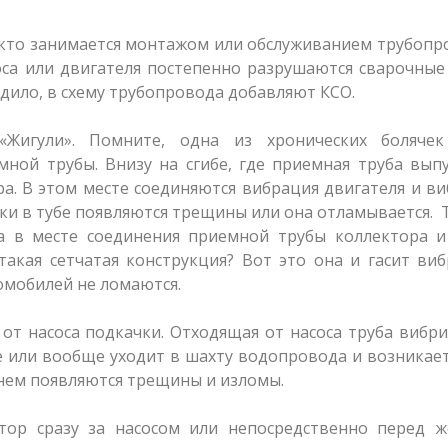
, кто занимается монтажом или обслуживанием трубоп
оса или двигателя постепенно разрушаются сварочны
дило, в схему трубопровода добавляют КСО.
игули». Помните, одна из хронических болячек
ной трубы. Внизу на сгибе, где приемная труба вып
ра. В этом месте соединяются вибрация двигателя и в
ки в тубе появляются трещины или она отламывается. 
а в месте соединения приемной трубы коллектора и
такая сетчатая конструкция? Вот это она и гасит ви
омобилей не ломаются.
от насоса подкачки. Отходящая от насоса труба вибри
е или вообще уходит в шахту водопровода и возникае
нем появляются трещины и изломы.
тор сразу за насосом или непосредственно перед ж