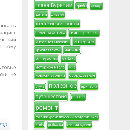
глава Бурятии
декор
грибы
детям
дизайн
женские хитрости
зовать
рацию.
зеленая аптека
зимняя рыбалка
ический
интерьер
интернет магазин
анному
криптовалюты
майнинг
материалы
мебель
бытовые
моторное масло
мчс
ски не
новости Бурятии
оборудование
полезное
прическа
окунь
путешествия
рассказ
ремонт
русский драматический театр Улан-Удэ
тор
рыбалка
рыба
своими руками