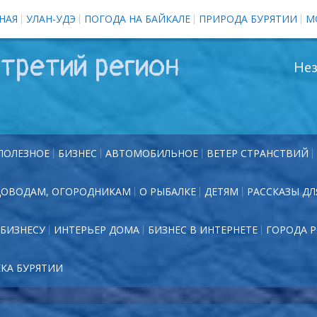
НАЯ
УЛАН-УДЭ
ПОГОДА НА БАЙКАЛЕ
ПРИРОДА БУРЯТИИ
М
третий регион
Нез
ПОЛЕЗНОЕ
БИЗНЕС
АВТОМОБИЛЬНОЕ
ВЕТЕР СТРАНСТВИЙ
ДОВОДАМ, ОГОРОДНИКАМ
О РЫБАЛКЕ
ДЕТЯМ
РАССКАЗЫ ДЛ
БИЗНЕСУ
ИНТЕРЬЕР ДОМА
БИЗНЕС В ИНТЕРНЕТЕ
ГОРОДА 
ЕКА БУРЯТИИ