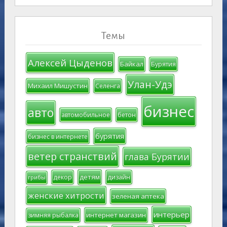
Темы
Алексей Цыденов
Байкал
Бурятия
Улан-Удэ
Михаил Мишустин
Селенга
бизнес
авто
автомобильное
бетон
бурятия
бизнес в интернете
ветер странствий
глава Бурятии
детям
декор
дизайн
грибы
женские хитрости
зеленая аптека
интерьер
интернет магазин
зимняя рыбалка