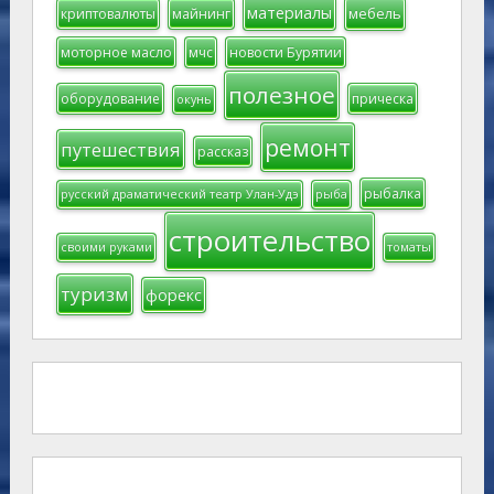
материалы
мебель
криптовалюты
майнинг
моторное масло
мчс
новости Бурятии
полезное
оборудование
прическа
окунь
ремонт
путешествия
рассказ
рыбалка
русский драматический театр Улан-Удэ
рыба
строительство
своими руками
томаты
туризм
форекс