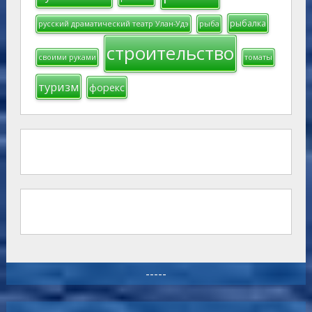
рыбалка
русский драматический театр Улан-Удэ
рыба
строительство
своими руками
томаты
туризм
форекс
-----