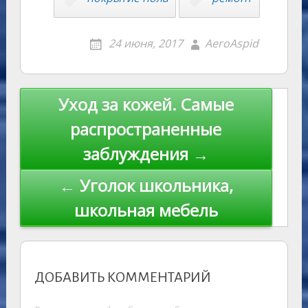
ni
al
k
ki
24 июня, 2017
AeroAspid
Навигация
Уход за кожей. Самые
по
распространенные
записям
заблуждения →
← Уголок школьника,
школьная мебель
ДОБАВИТЬ КОММЕНТАРИЙ