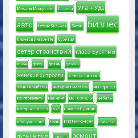
Улан-Удэ
Михаил Мишустин
Селенга
бизнес
авто
автомобильное
бетон
бурятия
бизнес в интернете
ветер странствий
глава Бурятии
детям
декор
дизайн
грибы
женские хитрости
зеленая аптека
интерьер
интернет магазин
зимняя рыбалка
материалы
мебель
криптовалюты
майнинг
моторное масло
мчс
новости Бурятии
полезное
оборудование
прическа
окунь
ремонт
путешествия
рассказ