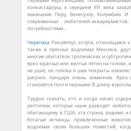
Первыми европейцами, познакомившимися
конкистадоры, к середине XVI века зах
нынешние Перу, Венесуэлу, Колумбию. И
современных любителей-аквариумистов
потребностями…
Черепаха
Pseudemys scripta, относящаяся 
также в пресных водоемах Мексики, дру
многие обитатели тропических и субтропиче
ярко-красных или желтых пятен на голове, и
не уши), ее голова и шея покрыты извили
рисунок панциря очень изменчив. Ярко
становятся почти черными. В длину взрослы
Трудно сказать, кто и когда начал содер
рептилии, которых ныне разводят любители
обитающему в США, эта страна, видимо и
богатые испанцы, привлеченные живопис
водоемах своих больших поместий, когд