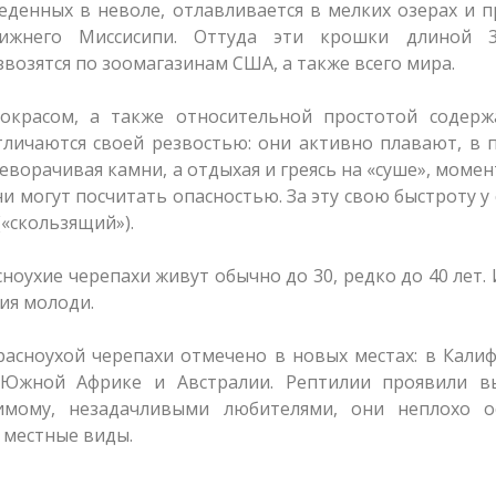
денных в неволе, отлавливается в мелких озерах и п
ижнего Миссисипи. Оттуда эти крошки длиной 3
возятся по зоомагазинам США, а также всего мира.
окрасом, а также относительной простотой содерж
личаются своей резвостью: они активно плавают, в 
еворачивая камни, а отдыхая и греясь на «суше», моме
и могут посчитать опасностью. За эту свою быстроту у 
(«скользящий»).
ноухие черепахи живут обычно до 30, редко до 40 лет.
ия молоди.
асноухой черепахи отмечено в новых местах: в Кали
Южной Африке и Австралии. Рептилии проявили в
димому, незадачливыми любителями, они неплохо о
 местные виды.