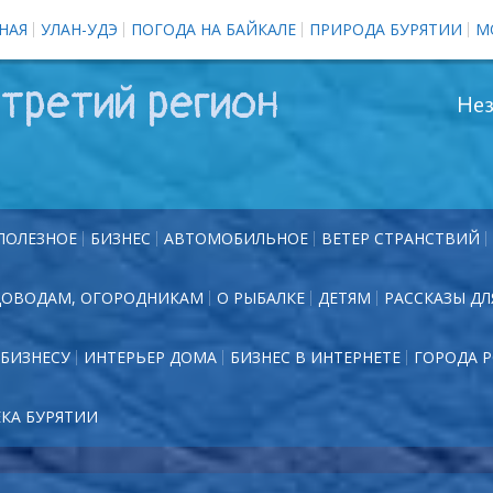
НАЯ
УЛАН-УДЭ
ПОГОДА НА БАЙКАЛЕ
ПРИРОДА БУРЯТИИ
М
третий регион
Нез
ПОЛЕЗНОЕ
БИЗНЕС
АВТОМОБИЛЬНОЕ
ВЕТЕР СТРАНСТВИЙ
ДОВОДАМ, ОГОРОДНИКАМ
О РЫБАЛКЕ
ДЕТЯМ
РАССКАЗЫ ДЛ
БИЗНЕСУ
ИНТЕРЬЕР ДОМА
БИЗНЕС В ИНТЕРНЕТЕ
ГОРОДА 
ЕКА БУРЯТИИ