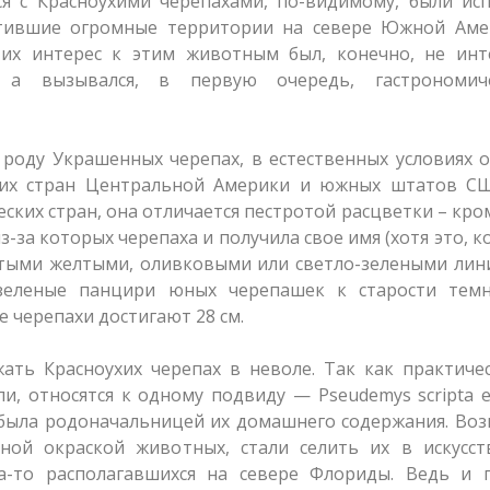
 с Красноухими черепахами, по-видимому, были исп
ватившие огромные территории на севере Южной Аме
 их интерес к этим животным был, конечно, не инт
, а вызывался, в первую очередь, гастрономич
к роду Украшенных черепах, в естественных условиях 
гих стран Центральной Америки и южных штатов СШ
ских стран, она отличается пестротой расцветки – кро
з-за которых черепаха и получила свое имя (хотя это, к
стыми желтыми, оливковыми или светло-зелеными лин
-зеленые панцири юных черепашек к старости тем
е черепахи достигают 28 см.
жать Красноухих черепах в неволе. Так как практиче
, относятся к одному подвиду — Pseudemys scripta e
 была родоначальницей их домашнего содержания. Во
ной окраской животных, стали селить их в искусст
а-то располагавшихся на севере Флориды. Ведь и 