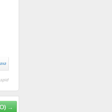
аха
spid
О) →