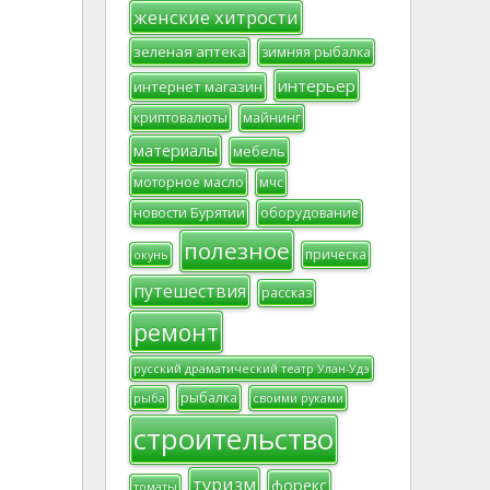
женские хитрости
зеленая аптека
зимняя рыбалка
интерьер
интернет магазин
криптовалюты
майнинг
материалы
мебель
моторное масло
мчс
новости Бурятии
оборудование
полезное
прическа
окунь
путешествия
рассказ
ремонт
русский драматический театр Улан-Удэ
рыбалка
рыба
своими руками
строительство
туризм
форекс
томаты