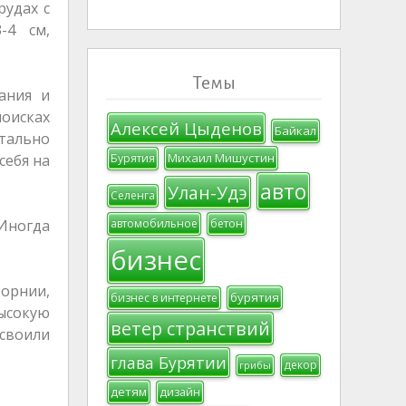
рудах с
-4 см,
Темы
ания и
поисках
Алексей Цыденов
Байкал
нтально
Михаил Мишустин
Бурятия
себя на
авто
Улан-Удэ
Селенга
автомобильное
бетон
 Иногда
бизнес
форнии,
бурятия
бизнес в интернете
ысокую
ветер странствий
своили
глава Бурятии
декор
грибы
детям
дизайн