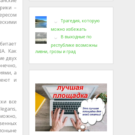
анские
рики –
ересом
Трагедия, которую
ескими
можно избежать
В выходные по
обитает
республике возможны
А. Как
ливни, грозы и град
ме двух
онечно,
иями, а
неют и
ски все
legans,
зможно,
венных
поныне