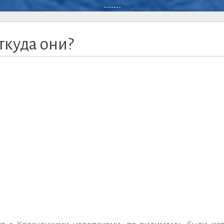
-------
ткуда они?