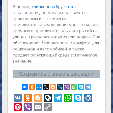
В целом,
клинкерная брусчатка
цена
вполне доступна и она является
практичным и эстетически
привлекательным решением для создания
прочных и привлекательных покрытий на
улицах, тротуарах и других площадках. Она
обеспечивает безопасность и комфорт для
пешеходов и автомобилей, а также
придает окружающей среде эстетическое
значение.
Сохранить статью в закладки
V
O
Bl
Li
T
W
S
M
K
d
o
v
el
h
k
ai
Pi
Vi
E
C