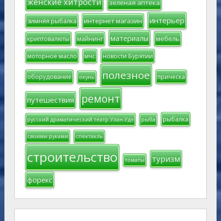
женские хитрости
зеленая аптека
интерьер
интернет магазин
зимняя рыбалка
материалы
мебель
криптовалюты
майнинг
моторное масло
мчс
новости Бурятии
полезное
оборудование
прическа
окунь
ремонт
путешествия
рыбалка
русский драматический театр Улан-Удэ
рыба
своими руками
спектакль
строительство
туризм
томаты
форекс