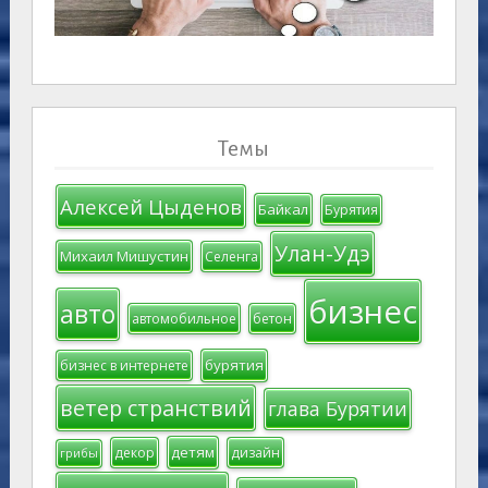
Темы
Алексей Цыденов
Байкал
Бурятия
Улан-Удэ
Михаил Мишустин
Селенга
бизнес
авто
автомобильное
бетон
бурятия
бизнес в интернете
ветер странствий
глава Бурятии
детям
декор
дизайн
грибы