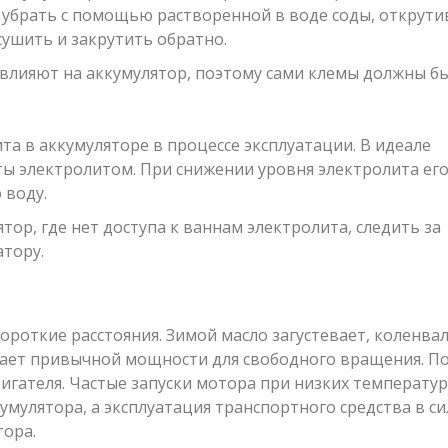
о убрать с помощью растворенной в воде соды, открути
ушить и закрутить обратно.
влияют на аккумулятор, поэтому сами клемы должны б
а в аккумуляторе в процессе эксплуатации. В идеале
ы электролитом. При снижении уровня электролита ег
 воду.
тор, где нет доступа к ваннам электролита, следить за
тору.
ороткие расстояния. Зимой масло загустевает, коленва
атает привычной мощности для свободного вращения. П
вигателя. Частые запуски мотора при низких температур
мулятора, а эксплуатация транспортного средства в с
тора.