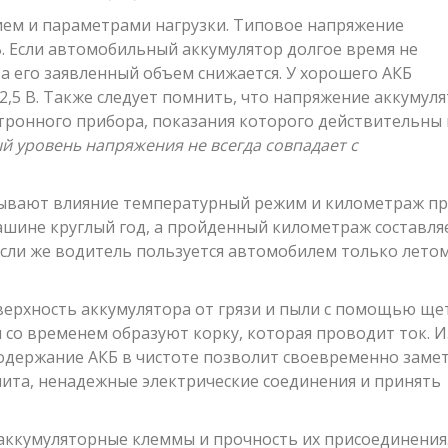
ием и параметрами нагрузки. Типовое напряжение
В. Если автомобильный аккумулятор долгое время не
 а его заявленный объем снижается. У хорошего АКБ
2,5 В. Также следует помнить, что напряжение аккумул
ронного прибора, показания которого действительны 
 уровень напряжения не всегда совпадает с
зывают влияние температурный режим и километраж пр
машине круглый год, а пройденный километраж составля
. Если же водитель пользуется автомобилем только летом
верхность аккумулятора от грязи и пыли с помощью ще
 со временем образуют корку, которая проводит ток. И
Содержание АКБ в чистоте позволит своевременно заме
лита, ненадежные электрические соединения и принять
аккумуляторные клеммы и прочность их присоединения.