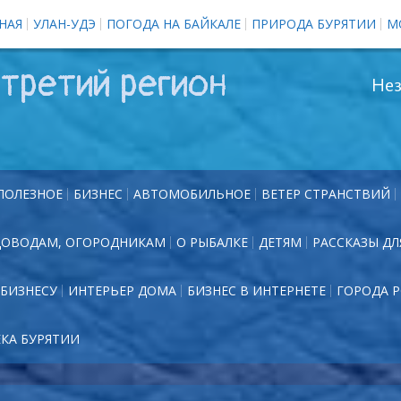
НАЯ
УЛАН-УДЭ
ПОГОДА НА БАЙКАЛЕ
ПРИРОДА БУРЯТИИ
М
третий регион
Нез
ПОЛЕЗНОЕ
БИЗНЕС
АВТОМОБИЛЬНОЕ
ВЕТЕР СТРАНСТВИЙ
ДОВОДАМ, ОГОРОДНИКАМ
О РЫБАЛКЕ
ДЕТЯМ
РАССКАЗЫ ДЛ
БИЗНЕСУ
ИНТЕРЬЕР ДОМА
БИЗНЕС В ИНТЕРНЕТЕ
ГОРОДА 
ЕКА БУРЯТИИ