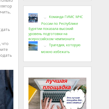
только
улятор
ичить,
Команда ГИМС МЧС
России по Республике
Бурятии показала высокий
тдать
уровень подготовки на
всероссийском чемпионате
, что
Трагедия, которую
ните
можно избежать
родать