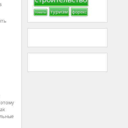
в
туризм
форекс
томаты
ыть
о
л
оэтому
ах
ильные