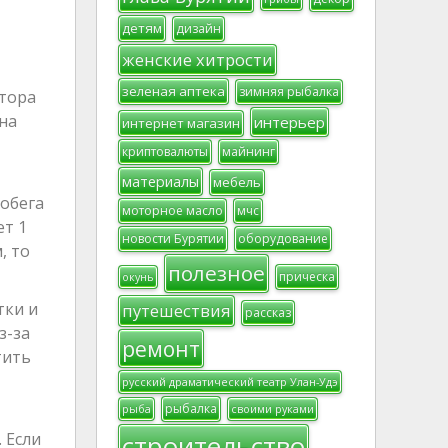
детям
дизайн
женские хитрости
зеленая аптека
зимняя рыбалка
ятора
на
интерьер
интернет магазин
криптовалюты
майнинг
материалы
мебель
обега
моторное масло
мчс
ет 1
новости Бурятии
оборудование
, то
полезное
прическа
окунь
тки и
путешествия
рассказ
з-за
ремонт
тить
русский драматический театр Улан-Удэ
рыбалка
рыба
своими руками
 Если
строительство