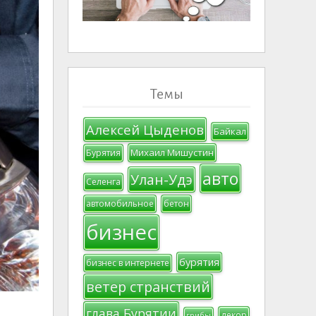
Темы
Алексей Цыденов
Байкал
Михаил Мишустин
Бурятия
авто
Улан-Удэ
Селенга
автомобильное
бетон
бизнес
бурятия
бизнес в интернете
ветер странствий
глава Бурятии
декор
грибы