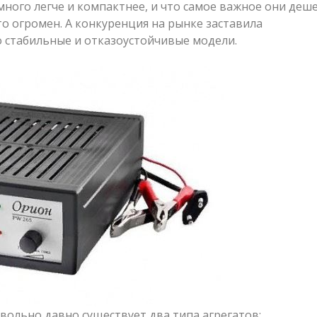
ного легче и компактнее, и что самое важное они деше
о огромен. А конкуренция на рынке заставила
 стабильные и отказоустойчивые модели.
овольно давно существует два типа агрегатов: