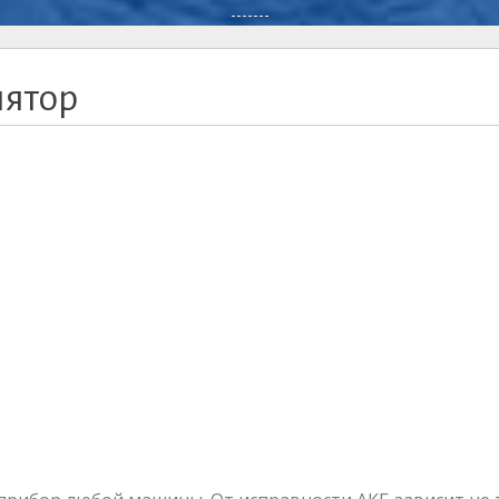
-------
лятор