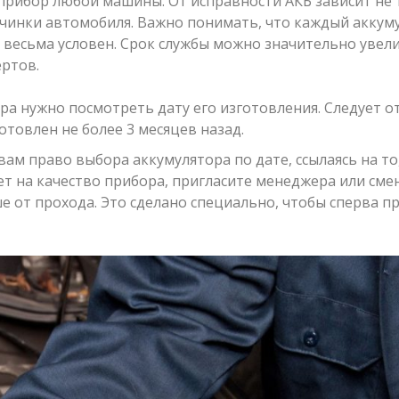
рибор любой машины. От исправности АКБ зависит не 
начинки автомобиля. Важно понимать, что каждый аккум
ь весьма условен. Срок службы можно значительно увел
ртов.
а нужно посмотреть дату его изготовления. Следует о
товлен не более 3 месяцев назад.
ам право выбора аккумулятора по дате, ссылаясь на то
ет на качество прибора, пригласите менеджера или сме
е от прохода. Это сделано специально, чтобы сперва п