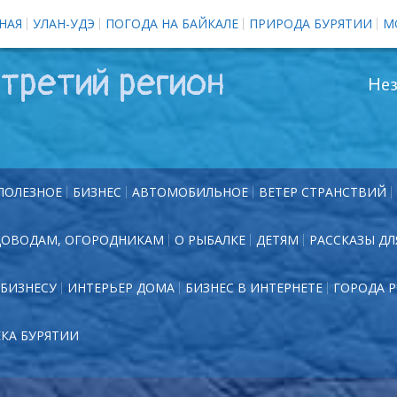
НАЯ
УЛАН-УДЭ
ПОГОДА НА БАЙКАЛЕ
ПРИРОДА БУРЯТИИ
М
третий регион
Нез
ПОЛЕЗНОЕ
БИЗНЕС
АВТОМОБИЛЬНОЕ
ВЕТЕР СТРАНСТВИЙ
ДОВОДАМ, ОГОРОДНИКАМ
О РЫБАЛКЕ
ДЕТЯМ
РАССКАЗЫ ДЛ
БИЗНЕСУ
ИНТЕРЬЕР ДОМА
БИЗНЕС В ИНТЕРНЕТЕ
ГОРОДА 
ЕКА БУРЯТИИ