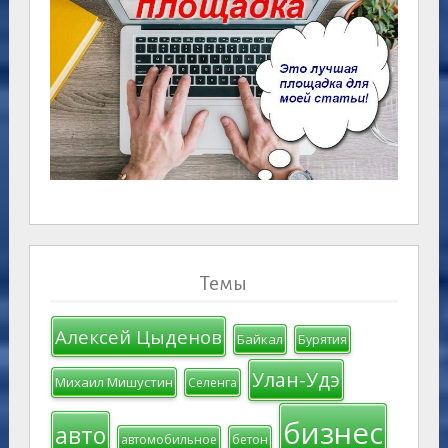
Темы
Алексей Цыденов
Байкал
Бурятия
Улан-Удэ
Михаил Мишустин
Селенга
бизнес
авто
автомобильное
бетон