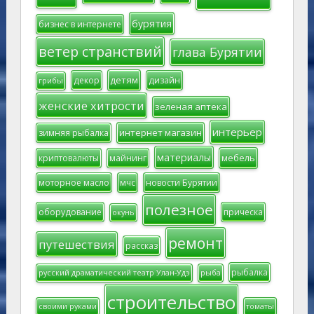
бурятия
бизнес в интернете
ветер странствий
глава Бурятии
детям
декор
дизайн
грибы
женские хитрости
зеленая аптека
интерьер
интернет магазин
зимняя рыбалка
материалы
мебель
криптовалюты
майнинг
моторное масло
мчс
новости Бурятии
полезное
оборудование
прическа
окунь
ремонт
путешествия
рассказ
рыбалка
русский драматический театр Улан-Удэ
рыба
строительство
своими руками
томаты