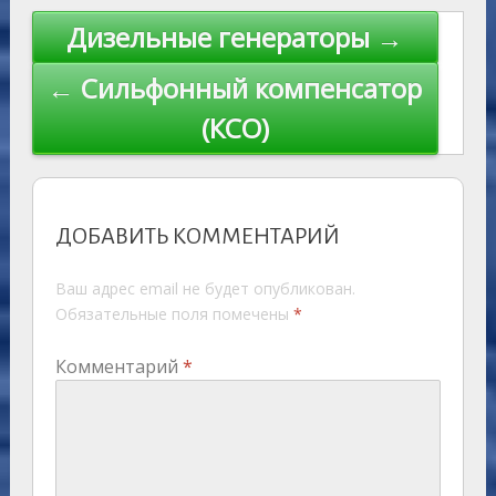
Навигация
Дизельные генераторы →
по
← Сильфонный компенсатор
записям
(КСО)
ДОБАВИТЬ КОММЕНТАРИЙ
Ваш адрес email не будет опубликован.
Обязательные поля помечены
*
Комментарий
*