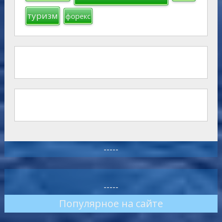
туризм
форекс
-----
-----
Популярное на сайте