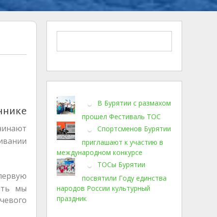
В Бурятии с размахом
ннике
прошел Фестиваль ТОС
чинают
Спортсменов Бурятии
ивании
приглашают к участию в
международном конкурсе
ТОСы Бурятии
первую
посвятили Году единства
ать мы
народов России культурный
праздник
чевого