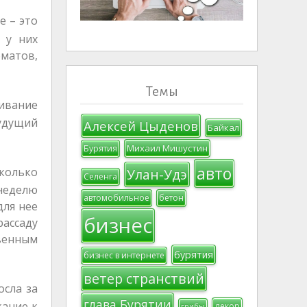
е – это
 у них
оматов,
Темы
ливание
удущий
Алексей Цыденов
Байкал
Михаил Мишустин
Бурятия
авто
сколько
Улан-Удэ
Селенга
 неделю
автомобильное
бетон
для нее
бизнес
рассаду
твенным
бурятия
бизнес в интернете
ветер странствий
осла за
глава Бурятии
кание к
декор
грибы