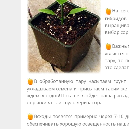
На сег
гибридо
выращива
выбор сор
Важным
является п
тару, то 
это сдела
В обработанную тару насыпаем грунт 
укладываем семена и присыпаем таким же 
ждем всходов! Пока не взойдет наша рассада
опрыскивать из пульверизатора.
Всходы появятся примерно через 7-10 д
обеспечивать хорошую освещенность нашим