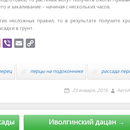
о и закаливание – начиная с нескольких часов.
тих несложных правил, то в результате получите кр
садки в грунт.
Pi
Vi
E
C
nt
b
m
o
er
er
ai
p
e
l
y
перец
перцы на подоконнике
рассада пер
st
Li
n
23 января, 2016
AeroA
k
сады
Иволгинский дацан →