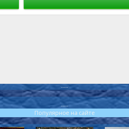
-----
-----
Популярное на сайте