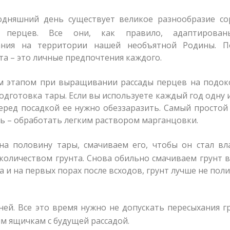
одняшний день существует великое разнообразие со
в перцев. Все они, как правило, адаптирова
ния на территории нашей необъятной Родины. П
та – это личные предпочтения каждого.
 этапом при выращивании рассады перцев на подок
одготовка тары. Если вы используете каждый год одну и
перед посадкой ее нужно обеззаразить. Самый простой
ть – обработать легким раствором марганцовки.
на половину тары, смачиваем его, чтобы он стал вл
количеством грунта. Снова обильно смачиваем грунт 
 и на первых порах после всходов, грунт лучше не поли
ней. Все это время нужно не допускать пересыхания г
 ящичкам с будущей рассадой.