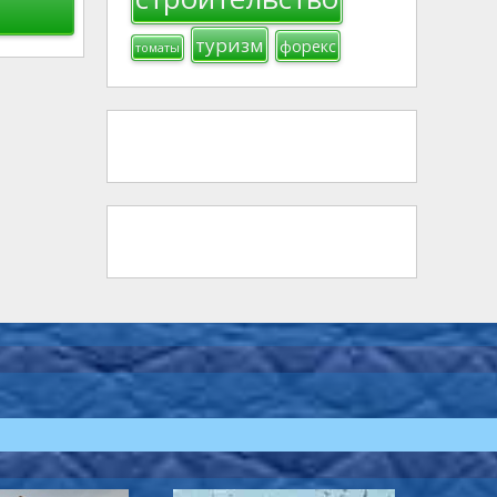
туризм
форекс
томаты