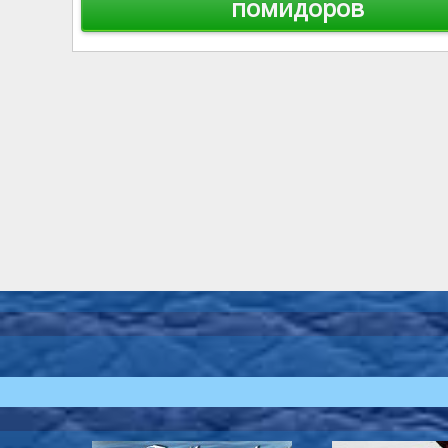
помидоров
записям