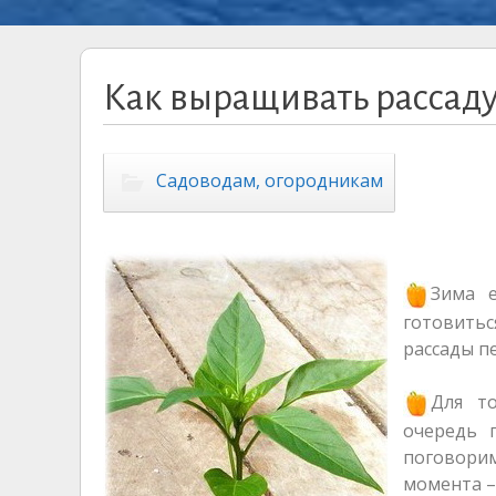
Как выращивать рассаду
Садоводам, огородникам
Зима 
готовить
рассады п
Для т
очередь 
поговори
момента –