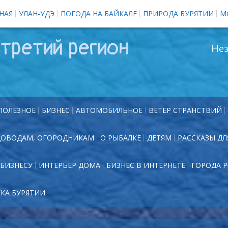
НАЯ
УЛАН-УДЭ
ПОГОДА НА БАЙКАЛЕ
ПРИРОДА БУРЯТИИ
М
третий регион
Нез
ПОЛЕЗНОЕ
БИЗНЕС
АВТОМОБИЛЬНОЕ
ВЕТЕР СТРАНСТВИЙ
ДОВОДАМ, ОГОРОДНИКАМ
О РЫБАЛКЕ
ДЕТЯМ
РАССКАЗЫ ДЛ
БИЗНЕСУ
ИНТЕРЬЕР ДОМА
БИЗНЕС В ИНТЕРНЕТЕ
ГОРОДА 
ЕКА БУРЯТИИ