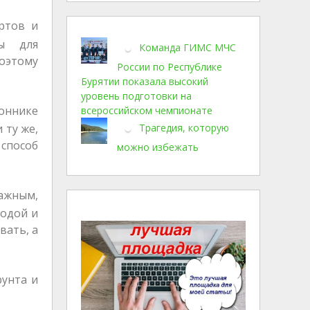
ртов и
ны для
Команда ГИМС МЧС
оэтому
России по Республике
Бурятии показала высокий
уровень подготовки на
оннике
всероссийском чемпионате
Трагедия, которую
 ту же,
 способ
можно избежать
ажным,
водой и
вать, а
рунта и