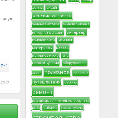
детям
дизайн
женские хитрости
асивую,
зеленая аптека
зимняя рыбалка
интерьер
интернет магазин
криптовалюты
майнинг
материалы
мебель
моторное масло
мчс
новости Бурятии
оборудование
цев
полезное
прическа
окунь
путешествия
spid
рассказ
ремонт
русский драматический театр Улан-Удэ
рыбалка
рыба
своими руками
строительство