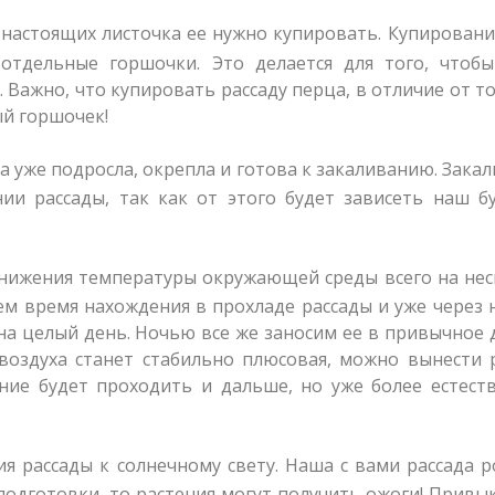
2 настоящих листочка ее нужно купировать. Купировани
отдельные горшочки. Это делается для того, чтобы
 Важно, что купировать рассаду перца, в отличие от т
ый горшочек!
да уже подросла, окрепла и готова к закаливанию. Зака
и рассады, так как от этого будет зависеть наш б
нижения температуры окружающей среды всего на не
ем время нахождения в прохладе рассады и уже через
на целый день. Ночью все же заносим ее в привычное 
 воздуха станет стабильно плюсовая, можно вынести 
ание будет проходить и дальше, но уже более естес
 рассады к солнечному свету. Наша с вами рассада р
 подготовки, то растения могут получить ожоги! Привы