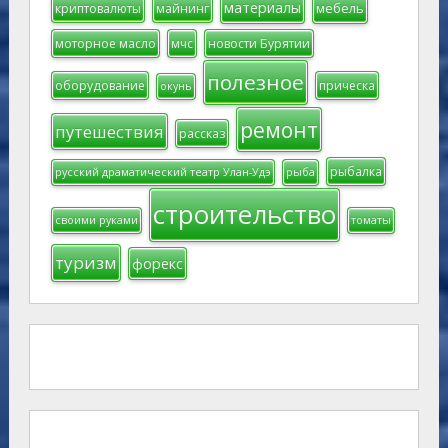
материалы
мебель
криптовалюты
майнинг
моторное масло
мчс
новости Бурятии
полезное
оборудование
прическа
окунь
ремонт
путешествия
рассказ
рыбалка
русский драматический театр Улан-Удэ
рыба
строительство
своими руками
томаты
туризм
форекс