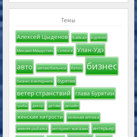
Темы
Алексей Цыденов
Байкал
Бурятия
Улан-Удэ
Михаил Мишустин
Селенга
бизнес
авто
автомобильное
бетон
бурятия
бизнес в интернете
ветер странствий
глава Бурятии
детям
декор
дизайн
грибы
женские хитрости
зеленая аптека
интерьер
интернет магазин
зимняя рыбалка