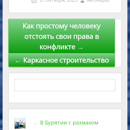
27 октября, 2023
AeroAspid
ni
al
k
ki
Навигация
Как простому человеку
по
отстоять свои права в
записям
конфликте →
← Каркасное строительство
В Бурятии с размахом