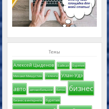
Темы
Алексей Цыденов
Байкал
Бурятия
Улан-Удэ
Михаил Мишустин
Селенга
бизнес
авто
автомобильное
бетон
бурятия
бизнес в интернете