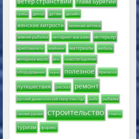
ветер странствий
глава Бурятии
детям
декор
дизайн
грибы
женские хитрости
зеленая аптека
интерьер
интернет магазин
зимняя рыбалка
материалы
мебель
криптовалюты
майнинг
моторное масло
мчс
новости Бурятии
полезное
оборудование
прическа
окунь
ремонт
путешествия
рассказ
рыбалка
русский драматический театр Улан-Удэ
рыба
строительство
своими руками
томаты
туризм
форекс