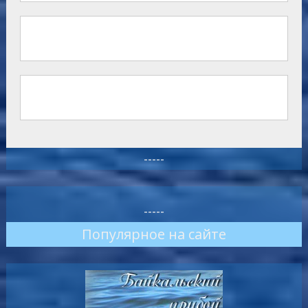
-----
-----
Популярное на сайте