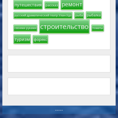
ремонт
путешествия
рассказ
рыбалка
русский драматический театр Улан-Удэ
рыба
строительство
своими руками
томаты
туризм
форекс
-----