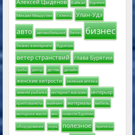
Алексей Цыденов
Байкал
Бурятия
Улан-Удэ
Михаил Мишустин
Селенга
бизнес
авто
автомобильное
бетон
бурятия
бизнес в интернете
ветер странствий
глава Бурятии
детям
декор
дизайн
грибы
женские хитрости
зеленая аптека
интерьер
интернет магазин
зимняя рыбалка
материалы
мебель
криптовалюты
майнинг
моторное масло
мчс
новости Бурятии
полезное
оборудование
прическа
окунь