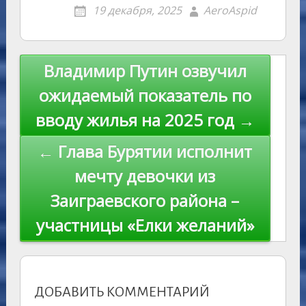
er
er
ai
p
19 декабря, 2025
AeroAspid
kl
er
u
a
A
e
u
e
l
y
as
r
m
p
st
Li
s
n
p
n
Навигация
Владимир Путин озвучил
ni
al
k
по
ожидаемый показатель по
ki
записям
вводу жилья на 2025 год →
← Глава Бурятии исполнит
мечту девочки из
Заиграевского района –
участницы «Елки желаний»
ДОБАВИТЬ КОММЕНТАРИЙ