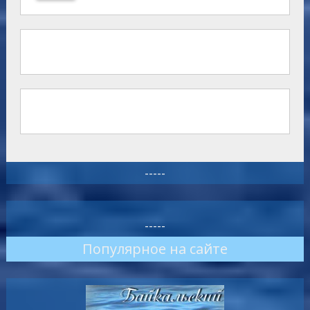
-----
-----
Популярное на сайте