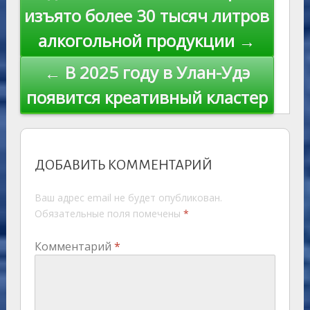
ki
записям
изъято более 30 тысяч литров
алкогольной продукции →
← В 2025 году в Улан-Удэ
появится креативный кластер
ДОБАВИТЬ КОММЕНТАРИЙ
Ваш адрес email не будет опубликован.
Обязательные поля помечены
*
Комментарий
*