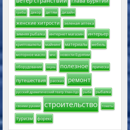
ветер странствий
глава Бурятии
детям
декор
дизайн
грибы
женские хитрости
зеленая аптека
интерьер
интернет магазин
зимняя рыбалка
материалы
мебель
криптовалюты
майнинг
моторное масло
мчс
новости Бурятии
полезное
оборудование
прическа
окунь
ремонт
путешествия
рассказ
рыбалка
русский драматический театр Улан-Удэ
рыба
строительство
своими руками
томаты
туризм
форекс