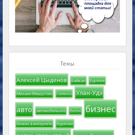
Темы
Алексей Цыденов
Байкал
Бурятия
Улан-Удэ
Михаил Мишустин
Селенга
бизнес
авто
автомобильное
бетон
бурятия
бизнес в интернете