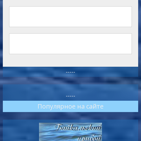
-----
-----
Популярное на сайте